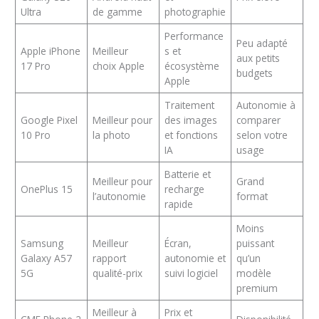
Ultra
de gamme
photographie
Performance
Peu adapté
Apple iPhone
Meilleur
s et
aux petits
17 Pro
choix Apple
écosystème
budgets
Apple
Traitement
Autonomie à
Google Pixel
Meilleur pour
des images
comparer
10 Pro
la photo
et fonctions
selon votre
IA
usage
Batterie et
Meilleur pour
Grand
OnePlus 15
recharge
l’autonomie
format
rapide
Moins
Samsung
Meilleur
Écran,
puissant
Galaxy A57
rapport
autonomie et
qu’un
5G
qualité-prix
suivi logiciel
modèle
premium
Meilleur à
Prix et